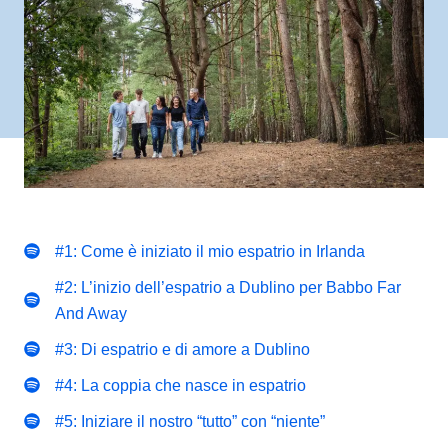
#1: Come è iniziato il mio espatrio in Irlanda
#2: L’inizio dell’espatrio a Dublino per Babbo Far
And Away
#3: Di espatrio e di amore a Dublino
#4: La coppia che nasce in espatrio
#5: Iniziare il nostro “tutto” con “niente”