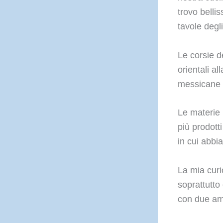
trovo bellis
tavole degli
Le corsie d
orientali al
messicane 
Le materie 
più prodotti
in cui abbi
La mia curio
soprattutto
con due ami