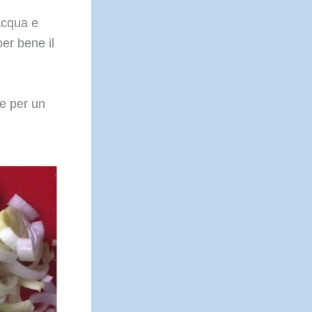
acqua e
er bene il
re per un