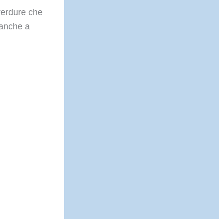
 verdure che
 anche a