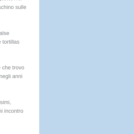
schino sulle
salse
 tortillas
e che trovo
 negli anni
ssimi,
i incontro