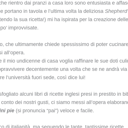
che rientro dai pranzi a casa loro sono entusiasta e affas
e portano in tavola e l’ultima volta la deliziosa
Shepherd’
tendo la sua ricetta!) mi ha ispirata per la creazione dell
 po’ improvvisate.
o, che ultimamente chiede spessissimo di poter cucinare
i all’opera.
il mio undicenne di casa voglia raffinare le sue doti culi
opravvivere decentemente una volta che se ne andrà via
e l’università fuori sede, così dice lui!
ogliato alcuni libri di ricette inglesi presi in prestito in b
 conto dei nostri gusti, ci siamo messi all’opera elaboran
ni pie
(si pronuncia “pai”) veloce e facile.
o di italianità, ma seguendo le tante, tantissime ricette