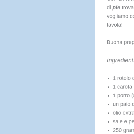
di
pie
trova
vogliamo co
tavola!
Buona prep
Ingredient
1 rotolo 
1 carota
1 porro (
un paio d
olio extr
sale e p
250 gram