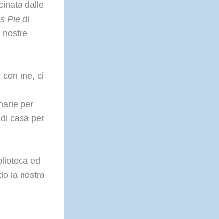
cinata dalle
s Pie
di
e nostre
 con me, ci
narie per
 di casa per
iblioteca ed
do la nostra