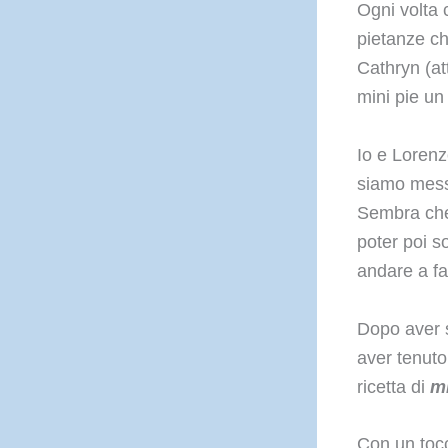
Ogni volta 
pietanze ch
Cathryn (at
mini pie un
Io e Lorenz
siamo mess
Sembra che 
poter poi s
andare a far
Dopo aver sf
aver tenuto
ricetta di
mi
Con un tocc