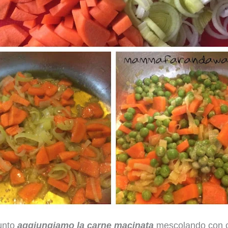
unto
aggiungiamo la carne macinata
mescolando con c