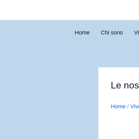
Vai
al
contenuto
Home
Chi sono
Vi
Le nost
Home
/
Viv