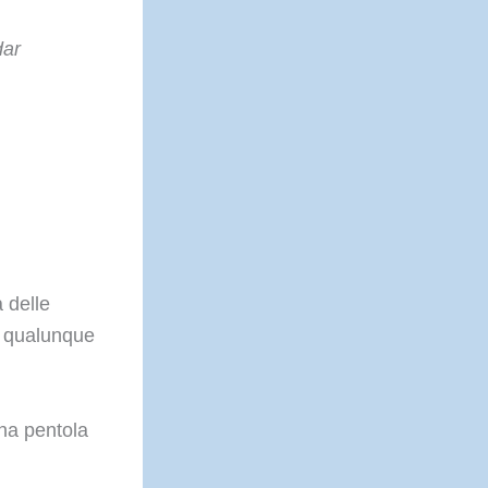
dar
 delle
un qualunque
una pentola