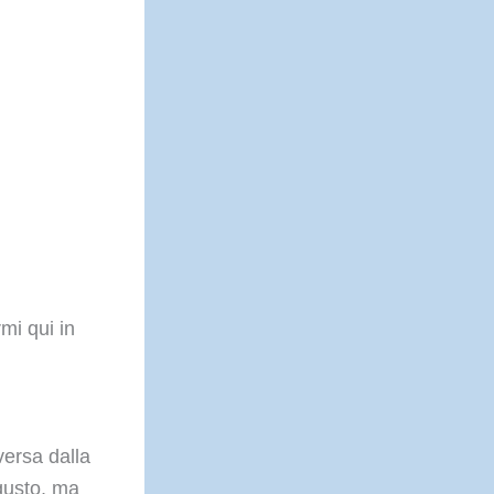
mi qui in
versa dalla
 gusto, ma