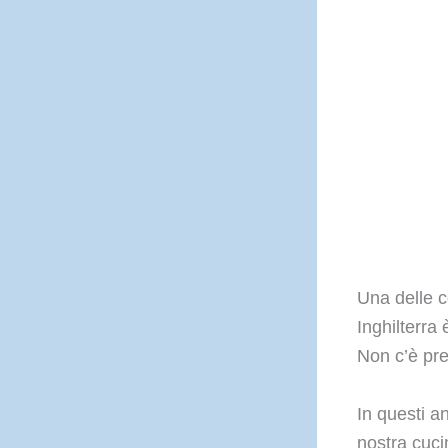
Una delle c
Inghilterra
Non c’è pre
In questi a
nostra cucin