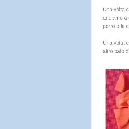
Una volta c
andiamo a c
porro e la 
Una volta c
altro paio d