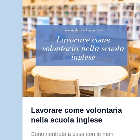
classe
di
bambini
inglesi
in
Inghilterra
Lavorare come volontaria
nella scuola inglese
Sono rientrata a casa con le mani