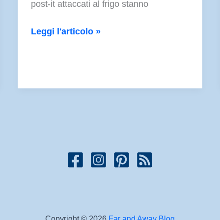
post-it attaccati al frigo stanno
Jolly
Leggi l'articolo »
Jars
Copyright © 2026
Far and Away Blog