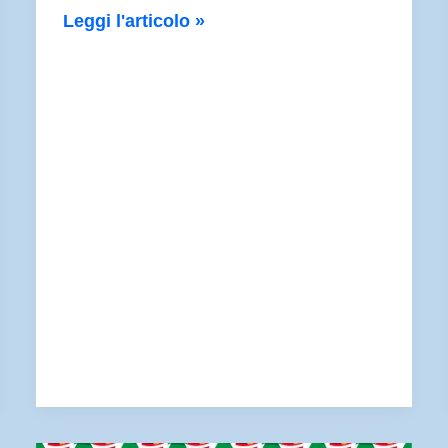
Chi
Leggi l'articolo »
l’avrebbe
mai
detto!