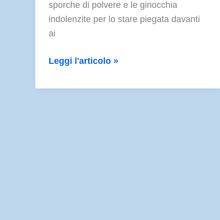
sporche di polvere e le ginocchia
indolenzite per lo stare piegata davanti
ai
Lavorare
Leggi l'articolo »
come
volontaria
nella
scuola
inglese