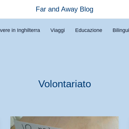
Far and Away Blog
vere in Inghilterra
Viaggi
Educazione
Biling
Volontariato