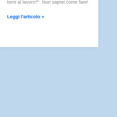
torni al lavoro?“. Non saprei come fare!
Più
Leggi l'articolo »
a
scuola
che
a
casa