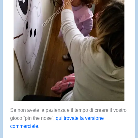
Se non avete la pazienza e il tempo di creare il vostro
gioco “pin the nose”,
qui trovate la versione
commerciale
.