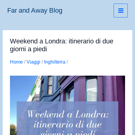
Vai
Far and Away Blog
al
contenuto
Weekend a Londra: itinerario di due
giorni a piedi
Home
/
Viaggi
/
Inghilterra
/