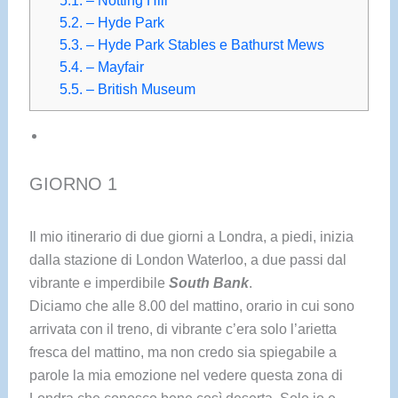
5.1.
– Notting Hill
5.2.
– Hyde Park
5.3.
– Hyde Park Stables e Bathurst Mews
5.4.
– Mayfair
5.5.
– British Museum
GIORNO 1
Il mio itinerario di due giorni a Londra, a piedi, inizia
dalla stazione di London Waterloo, a due passi dal
vibrante e imperdibile
South Bank
.
Diciamo che alle 8.00 del mattino, orario in cui sono
arrivata con il treno, di vibrante c’era solo l’arietta
fresca del mattino, ma non credo sia spiegabile a
parole la mia emozione nel vedere questa zona di
Londra che conosco bene così deserta. Solo io e