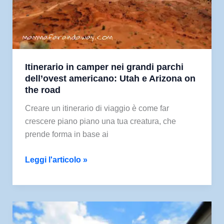
Itinerario in camper nei grandi parchi
dell’ovest americano: Utah e Arizona on
the road
Creare un itinerario di viaggio è come far
crescere piano piano una tua creatura, che
prende forma in base ai
Itinerario
Leggi l'articolo »
in
camper
nei
grandi
parchi