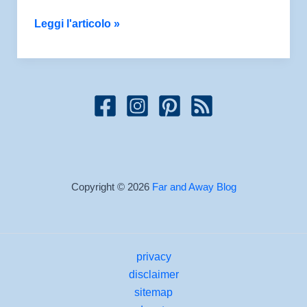
California
Leggi l'articolo »
in
camper:
informazioni
pratiche
Copyright © 2026
Far and Away Blog
privacy
disclaimer
sitemap