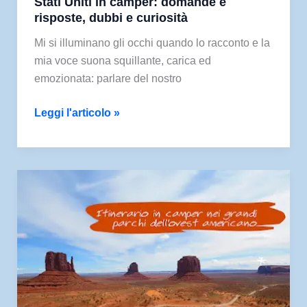
Stati Uniti in camper: domande e
risposte, dubbi e curiosità
Mi si illuminano gli occhi quando lo racconto e la
mia voce suona squillante, carica ed
emozionata: parlare del nostro
Stati
Leggi l'articolo »
Uniti
in
camper:
domande
e
risposte,
dubbi
e
curiosità