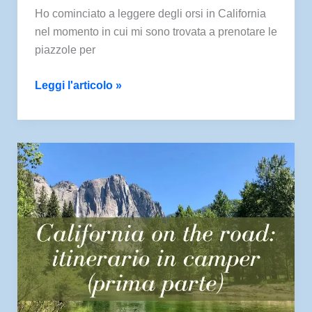
Ho cominciato a leggere degli orsi in California
nel momento in cui mi sono trovata a prenotare le
piazzole per
Gli
Leggi l'articolo »
orsi
nei
parchi
in
California