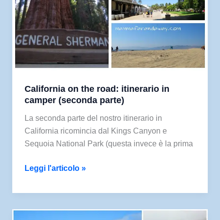
California on the road: itinerario in
camper (seconda parte)
La seconda parte del nostro itinerario in
California ricomincia dal Kings Canyon e
Sequoia National Park (questa invece è la prima
California
Leggi l'articolo »
on
the
road:
itinerario