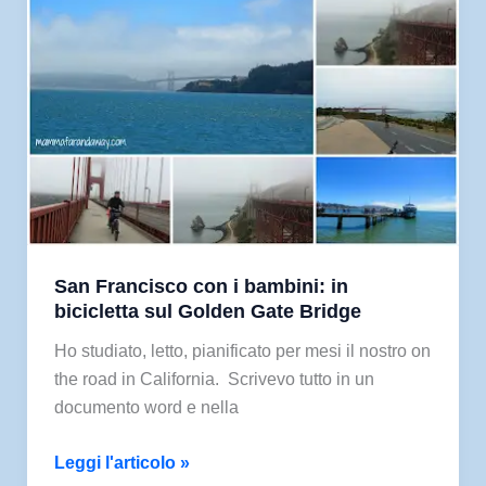
in
camper
(seconda
parte)
San Francisco con i bambini: in
bicicletta sul Golden Gate Bridge
Ho studiato, letto, pianificato per mesi il nostro on
the road in California. Scrivevo tutto in un
documento word e nella
San
Leggi l'articolo »