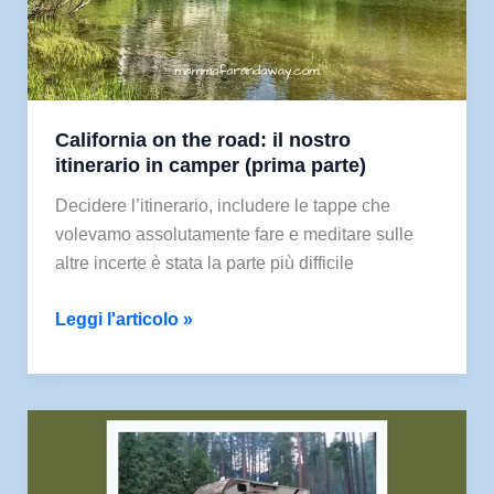
California on the road: il nostro
itinerario in camper (prima parte)
Decidere l’itinerario, includere le tappe che
volevamo assolutamente fare e meditare sulle
altre incerte è stata la parte più difficile
California
Leggi l'articolo »
on
the
road:
il
nostro
itinerario