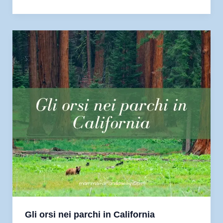
Francisco
con
i
bambini:
in
bicicletta
sul
Golden
Gate
Bridge
Gli orsi nei parchi in California