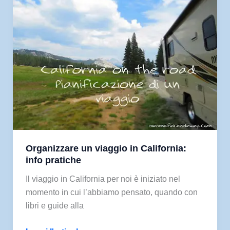
dell’ovest
americano:
Utah
e
Arizona
on
the
road
Organizzare un viaggio in California:
info pratiche
Il viaggio in California per noi è iniziato nel
momento in cui l’abbiamo pensato, quando con
libri e guide alla