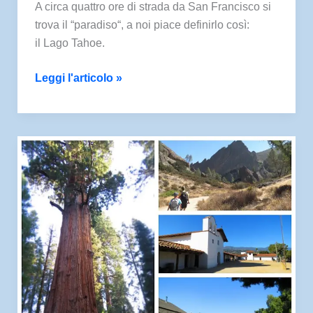
A circa quattro ore di strada da San Francisco si
trova il “paradiso“, a noi piace definirlo così:
il Lago Tahoe.
Lake
Leggi l'articolo »
Tahoe
California