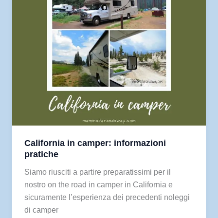
in
camper
(prima
parte)
California in camper: informazioni
pratiche
Siamo riusciti a partire preparatissimi per il
nostro on the road in camper in California e
sicuramente l’esperienza dei precedenti noleggi
di camper