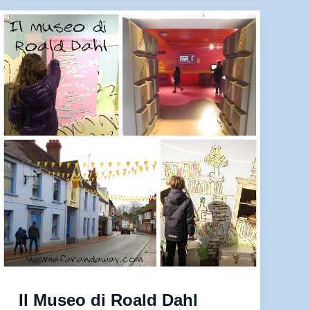
nazionali
d’Inghilterra
per
immergersi
nella
natura
Il Museo di Roald Dahl