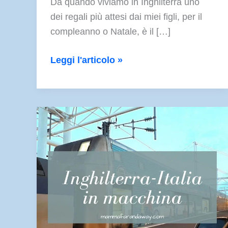
Da quando viviamo in Inghilterra uno
dei regali più attesi dai miei figli, per il
compleanno o Natale, è il […]
Visitare
Leggi l'articolo »
gli
Studios
di
Harry
Potter
a
Londra:
informazioni
pratiche
e
curiosità