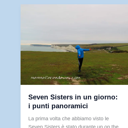
via
Eurotunnel
Seven Sisters in un giorno:
i punti panoramici
La prima volta che abbiamo visto le
Seven Sisters è stato durante un on the