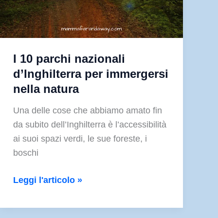
I 10 parchi nazionali
d’Inghilterra per immergersi
nella natura
Una delle cose che abbiamo amato fin
da subito dell’Inghilterra è l’accessibilità
ai suoi spazi verdi, le sue foreste, i
boschi
I
Leggi l'articolo »
10
parchi