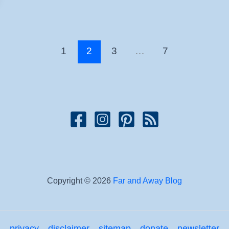
1
2
3
…
7
Copyright © 2026
Far and Away Blog
privacy
disclaimer
sitemap
donate
newsletter