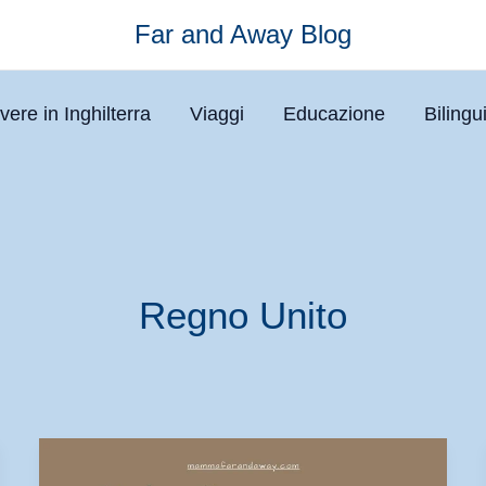
Far and Away Blog
vere in Inghilterra
Viaggi
Educazione
Biling
Regno Unito