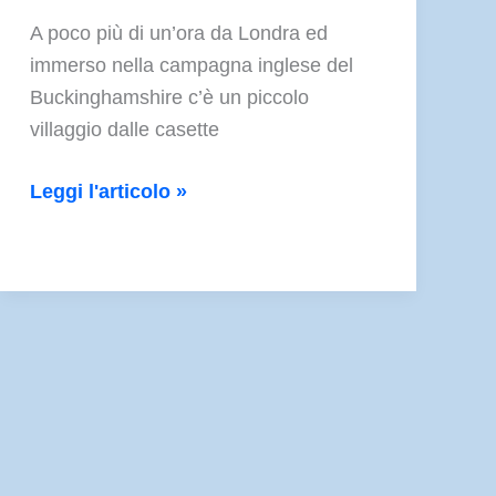
A poco più di un’ora da Londra ed
immerso nella campagna inglese del
Buckinghamshire c’è un piccolo
villaggio dalle casette
Il
Leggi l'articolo »
Museo
di
Roald
Dahl