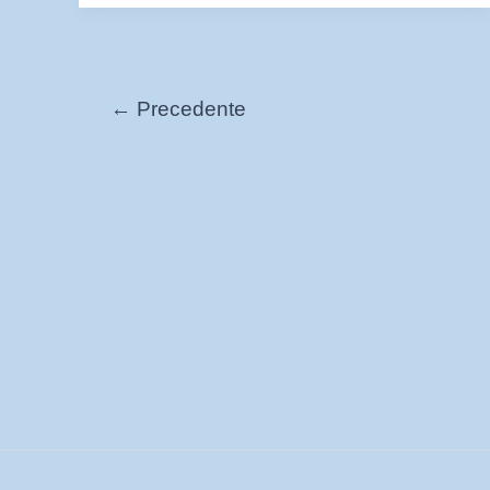
orientale
←
Precedente