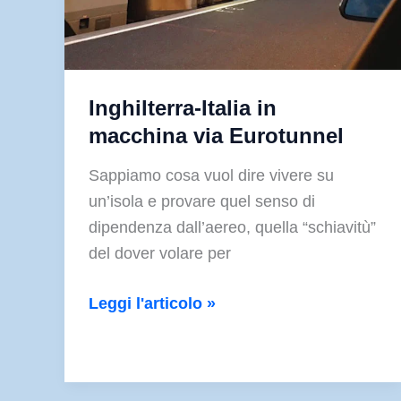
Inghilterra-Italia in
macchina via Eurotunnel
Sappiamo cosa vuol dire vivere su
un’isola e provare quel senso di
dipendenza dall’aereo, quella “schiavitù”
del dover volare per
Inghilterra-
Leggi l'articolo »
Italia
in
macchina