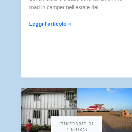
road in camper nell’estate del
Seven
Leggi l'articolo »
Sisters
in
un
giorno:
i
punti
panoramici