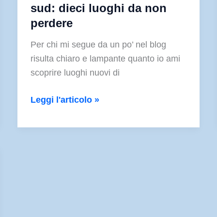
sud: dieci luoghi da non
perdere
Per chi mi segue da un po’ nel blog
risulta chiaro e lampante quanto io ami
scoprire luoghi nuovi di
Viaggio
Leggi l'articolo »
in
Inghilterra
del
sud:
dieci
luoghi
da
non