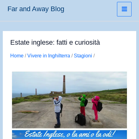
Vai
Far and Away Blog
al
contenuto
Estate inglese: fatti e curiosità
Home
/
Vivere in Inghilterra
/
Stagioni
/