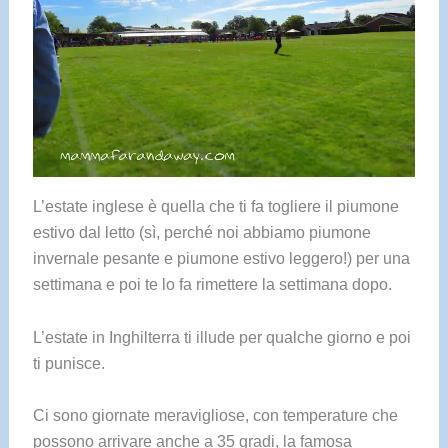
L’estate inglese è quella che ti fa togliere il piumone
estivo dal letto (sì, perché noi abbiamo piumone
invernale pesante e piumone estivo leggero!) per una
settimana e poi te lo fa rimettere la settimana dopo.
L’estate in Inghilterra ti illude per qualche giorno e poi
ti punisce.
Ci sono giornate meravigliose, con temperature che
possono arrivare anche a 35 gradi, la famosa